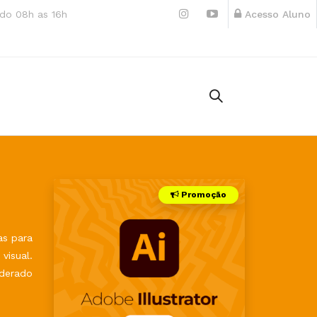
do 08h as 16h
Acesso Aluno
Promoção
as para
visual.
iderado