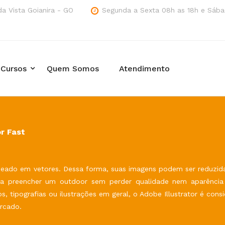
a Vista Goianira - GO
Segunda a Sexta 08h as 18h e Sába
Cursos
Quem Somos
Atendimento
or Fast
aseado em vetores. Dessa forma, suas imagens podem ser reduzid
ra preencher um outdoor sem perder qualidade nem aparência 
, tipografias ou ilustrações em geral, o Adobe Illustrator é cons
rcado.