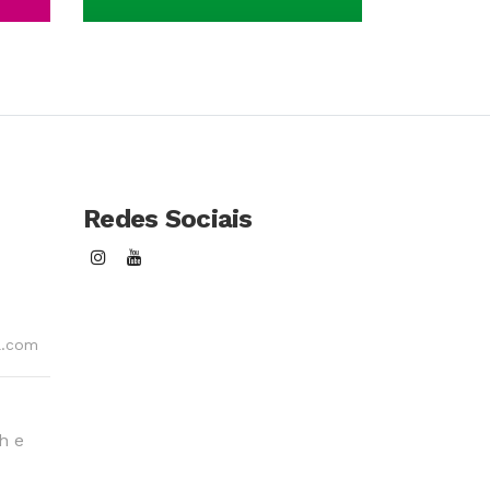
so
Conhecer Curso
Redes Sociais
l.com
h e