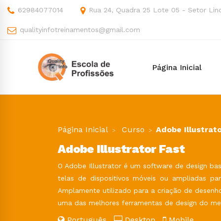
62984077014
Rua 24, Quadra 25 Lote 05 - Setor Lind
qualityinfotreinamentos@gmail.com
Página Inicial
Página Inicial
Curso
Adobe Illustrat
Adobe Illustrator Fast
O Adobe Illustrator é um software de design b
telas de dispositivos móveis ou ampliadas pa
Amplamente utilizado para a criação de desenhos
uma das melhores ferramentas de design do me
Português
Desktop
Mobile