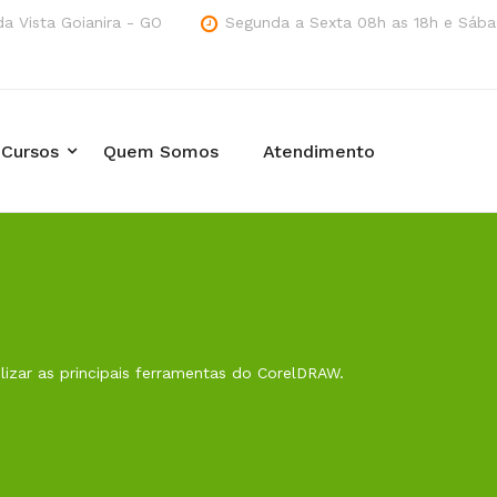
a Vista Goianira - GO
Segunda a Sexta 08h as 18h e Sába
Cursos
Quem Somos
Atendimento
lizar as principais ferramentas do CorelDRAW.