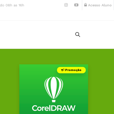
do 08h as 16h
Acesso Aluno
Promoção