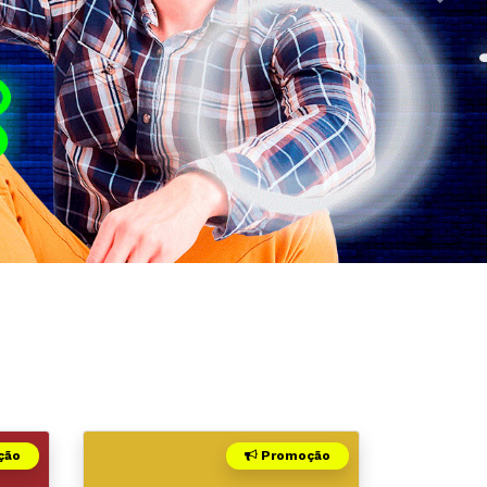
Próx
ção
Promoção