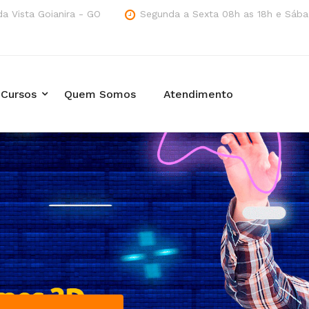
a Vista Goianira - GO
Segunda a Sexta 08h as 18h e Sába
Cursos
Quem Somos
Atendimento