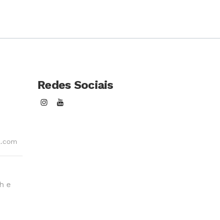
é muito intuitiva.
Redes Sociais
l.com
h e