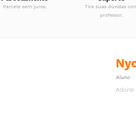
Parcele sem juros.
Tire suas dúvidas co
professor.
Nyc
Vit
Aluno
Aluno
Previous
Adorei 
O curs
expect
e agor
utiliza
profes