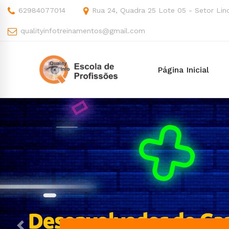
62984077014
Rua 24, Quadra 25 Lote 05 - Setor Lind
qualityinfotreinamentos@gmail.com
Página Inicial